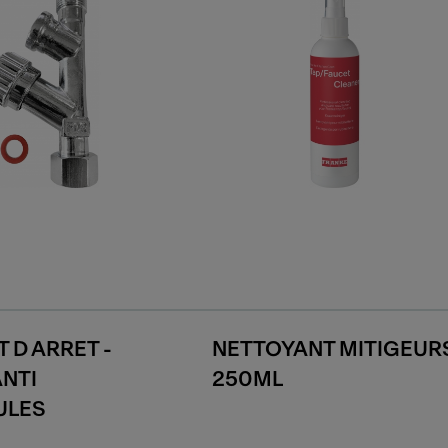
 D ARRET -
NETTOYANT MITIGEUR
ANTI
250ML
ULES