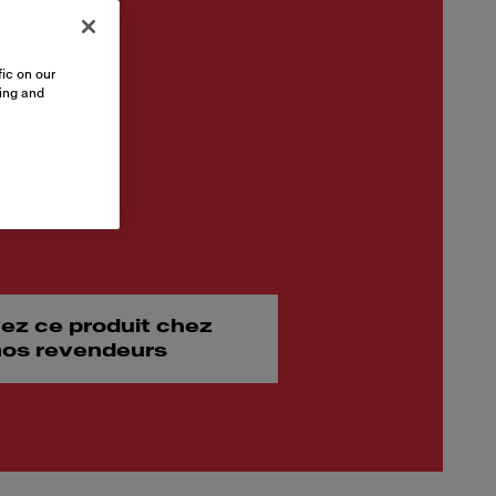
ic on our
sing and
ez ce produit chez
 nos revendeurs