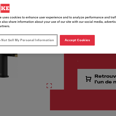
Code article
115.0747.679
e uses cookies to enhance user experience and to analyze performance and traff
 also share information about your use of our site with our social media, adverti
artners.
 Not Sell My Personal Information
Accept Cookies
.
Retrouv
l'un de