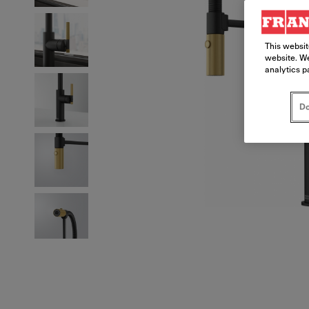
This websit
website. We
analytics p
Do