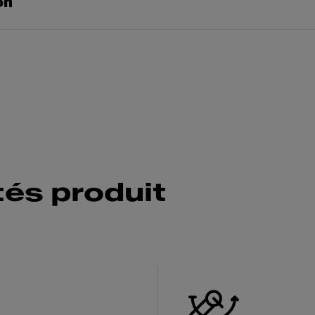
on
tés produit