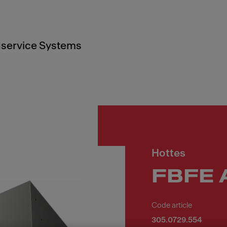
service Systems
Hottes
FBFE 
Code article
305.0729.554