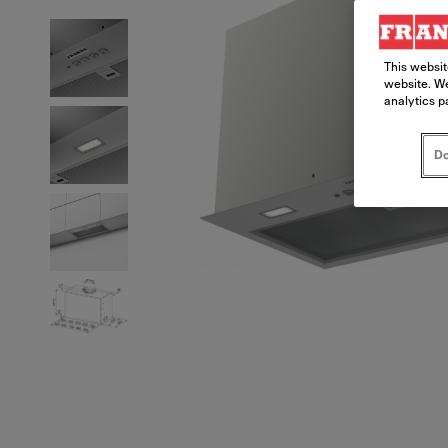
This websit
website. We
analytics p
Do