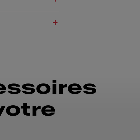
essoires
votre