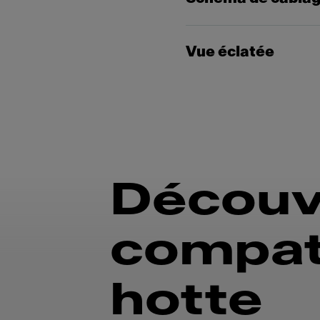
Vue éclatée
Découv
compati
hotte