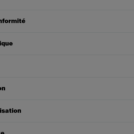
nformité
ique
on
lisation
ge