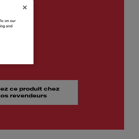
ic on our
sing and
ez ce produit chez
 nos revendeurs