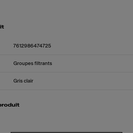
it
7612986474725
Groupes filtrants
Gris clair
produit