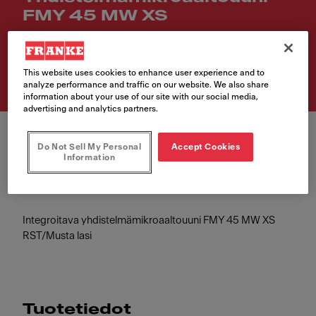
FMY 45 MW XS
Tuotenumero
131.0606.105
This website uses cookies to enhance user experience and to
analyze performance and traffic on our website. We also share
information about your use of our site with our social media,
advertising and analytics partners.
Do Not Sell My Personal
Accept Cookies
Information
Integroitava yhdistelmämikroaaltouuni FMY 45 MW XS
RST/Musta lasi
Tuotetiedot