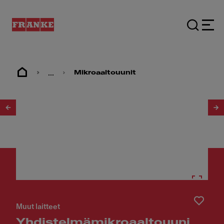
...
Mikroaaltouunit
1
/
7
Muut laitteet
Yhdistelmämikroaaltouuni