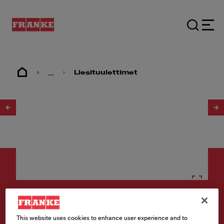
...
Liesituulettimet
1
/
2
Liesikuvut
This website uses cookies to enhance user experience and to
Liesikupu 1221B-12S RST,