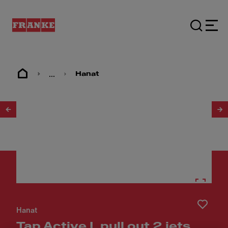
...
Hanat
1
/
3
Hanat
Tap Active L pull out 2 jets