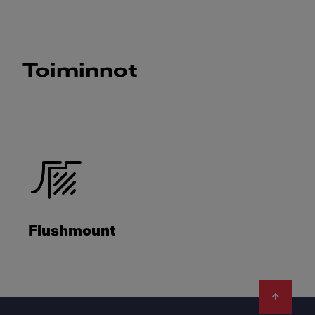
Toiminnot
Flushmount
Footer