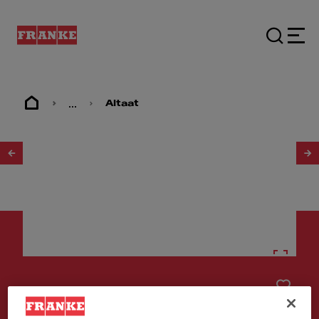
...
Altaat
1
/
3
Altaat
MRG 210-52 Slate Grey