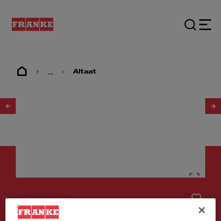
...
Altaat
1
/
3
Altaat
MRG 210-37 Slate Grey