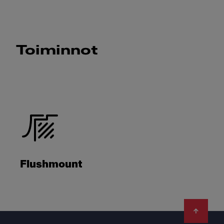
Toiminnot
Flushmount
Footer