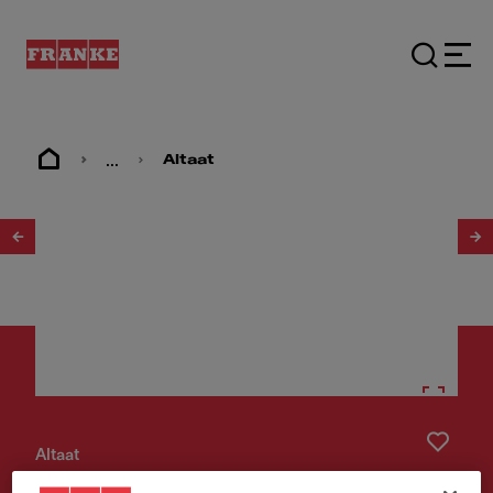
...
Altaat
1
/
4
Altaat
MYX 210-50 TL Slimtop,