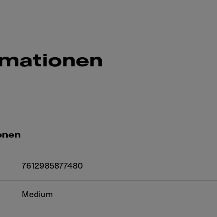
rmationen
onen
7612985877480
Medium