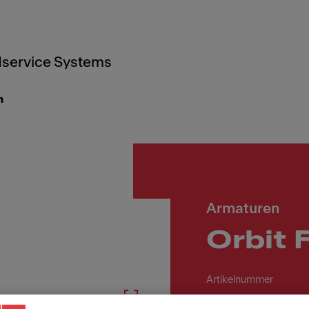
service Systems
n
Armaturen
Orbit 
Artikelnummer
115.0623.146