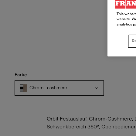
This websit
website. We
analytics p
Do
Farbe
Chrom - cashmere
Orbit Festauslauf, Chrom-Cashmere, D
Schwenkbereich 360°, Obenbedienun