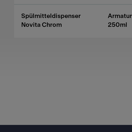
Spülmitteldispenser
Armatur
Novita Chrom
250ml
Footer