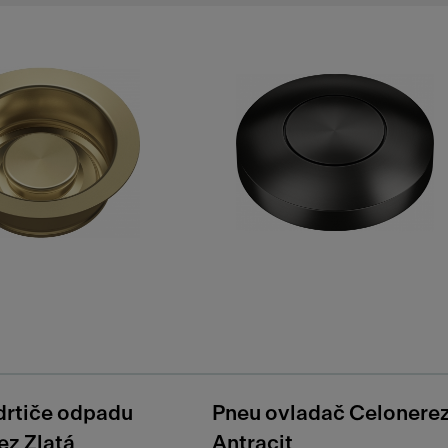
drtiče odpadu
Pneu ovladač Celonere
ez Zlatá
Antracit