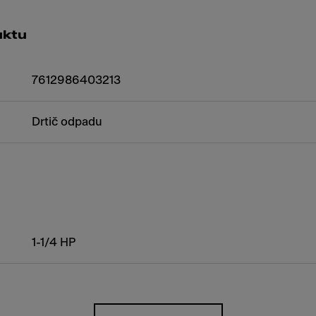
uktu
7612986403213
Drtič odpadu
1-1/4 HP