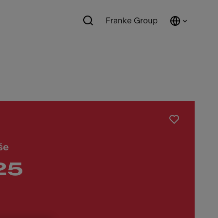
Franke Group
še
25