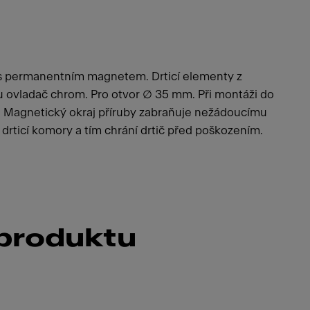
s permanentním magnetem. Drticí elementy z
u ovladač chrom. Pro otvor ∅ 35 mm. Při montáži do
. Magnetický okraj příruby zabraňuje nežádoucímu
rticí komory a tím chrání drtič před poškozením.
 produktu