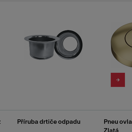
z
Příruba drtiče odpadu
Pneu ovl
Zlatá