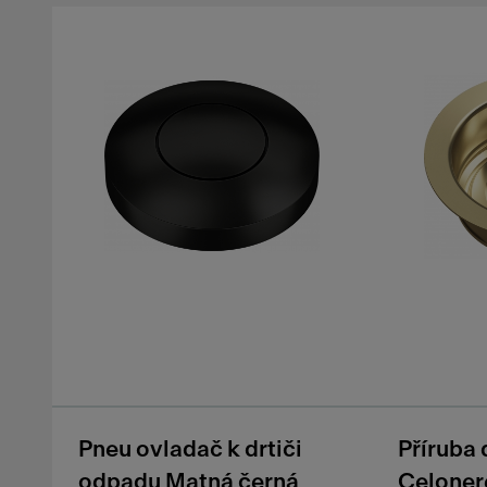
Pneu ovladač k drtiči
Příruba 
odpadu Matná černá
Celoner