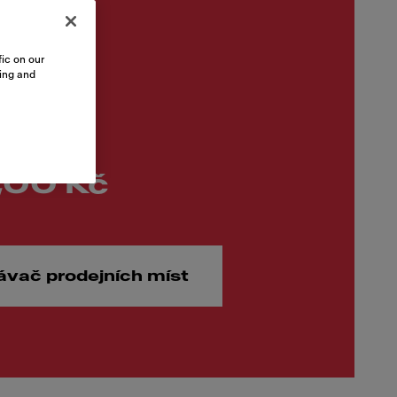
ic on our
sing and
,00 Kč
ávač prodejních míst