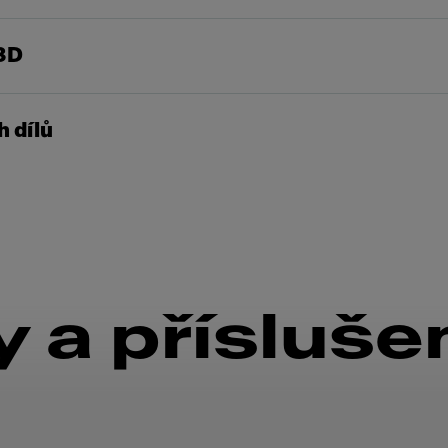
3D
 dílů
 a přísluše