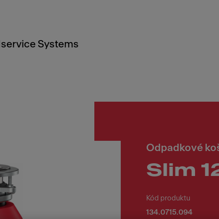
service Systems
Odpadkové ko
Slim 1
Kód produktu
134.0715.094