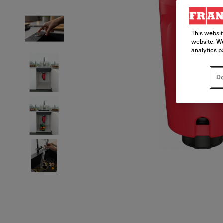
This websit
website. We
analytics p
Do