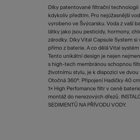
Díky patentované filtrační technologii s
kdykoliv předtím. Pro nejúžasnější vod
vyrobeno ve Švýcarsku. Voda z vaší ba
látky jako jsou pesticidy, hormony, ch
zárodky. Díky Vital Capsule System si
přímo z baterie. A co dělá Vital systém
Tento unikátní design je nejen nejmenš
s high-tech membránou schopnou filtro
životnímu stylu, je k dispozici ve dvou
Otočná 360°. Připojení Hadičky 40 cm. 
1× High Perfomance filtr v ceně baterie
montáž do nerezových dřezů. INST
SEDIMENTŮ NA PŘÍVODU VODY.