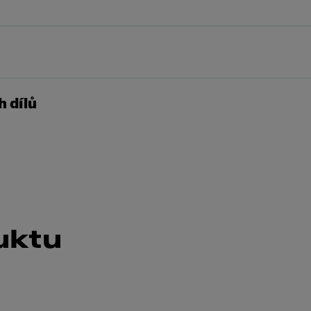
 dílů
uktu