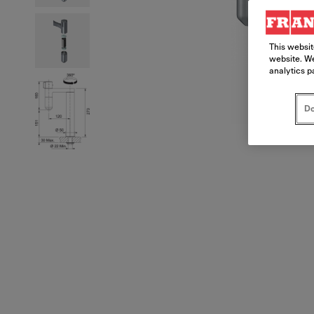
This websit
website. We
analytics p
Do