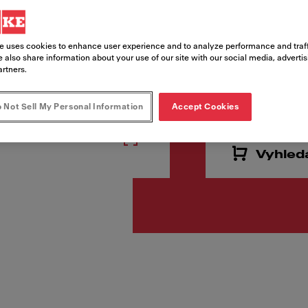
Kód produktu
120.0621.311
e uses cookies to enhance user experience and to analyze performance and traff
 also share information about your use of our site with our social media, adverti
artners.
15 488
 Not Sell My Personal Information
Accept Cookies
Cena vč. DPH
Vyhled