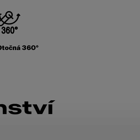
Otočná 360°
nství