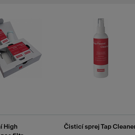
í High
Čisticí sprej Tap Cleane