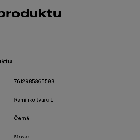
 produktu
uktu
7612985865593
Ramínko tvaru L
Černá
Mosaz