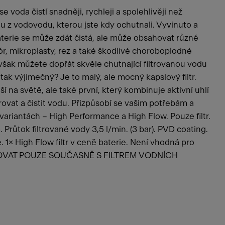
e voda čistí snadněji, rychleji a spolehlivěji než
u z vodovodu, kterou jste kdy ochutnali. Vyvinuto a
terie se může zdát čistá, ale může obsahovat různé
lór, mikroplasty, rez a také škodlivé choroboplodné
 však můžete dopřát skvěle chutnající filtrovanou vodu
 tak výjimečný? Je to malý, ale mocný kapslový filtr.
í na světě, ale také první, který kombinuje aktivní uhlí
vat a čistit vodu. Přizpůsobí se vašim potřebám a
 variantách – High Performance a High Flow. Pouze filtr.
Průtok filtrované vody 3,5 l/min. (3 bar). PVD coating.
. 1× High Flow filtr v ceně baterie. Není vhodná pro
ALOVAT POUZE SOUČASNĚ S FILTREM VODNÍCH