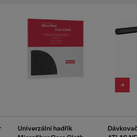
r
Univerzální hadřík
Dávkovač