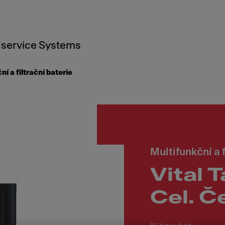
service Systems
ní a filtrační baterie
Multifunkční a f
Vital T
Cel. Č