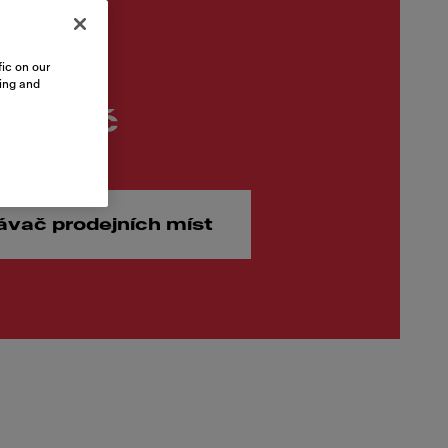
ic on our
sing and
,00 Kč
ávač prodejních míst