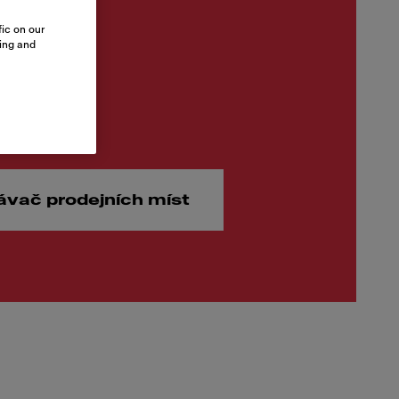
ic on our
sing and
00 Kč
ávač prodejních míst