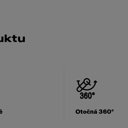
uktu
ě
Otočná 360°