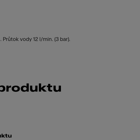
Průtok vody 12 l/min. (3 bar).
 produktu
uktu