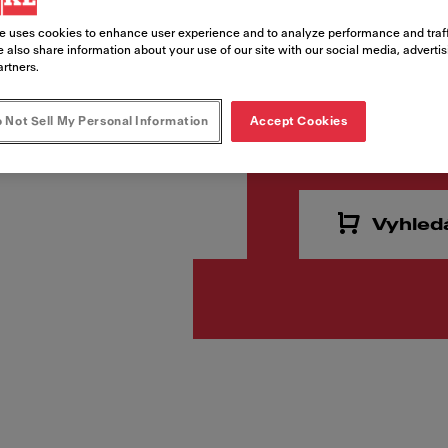
Kód produktu
115.0060.360
e uses cookies to enhance user experience and to analyze performance and traff
 also share information about your use of our site with our social media, adverti
artners.
5 929,
 Not Sell My Personal Information
Accept Cookies
Cena vč. DPH
Vyhled