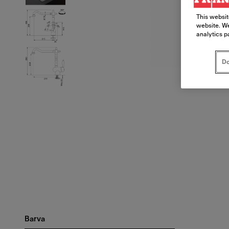
This websit
website. We
analytics p
Do
Barva