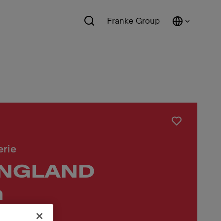
Franke Group
erie
ENGLAND
m