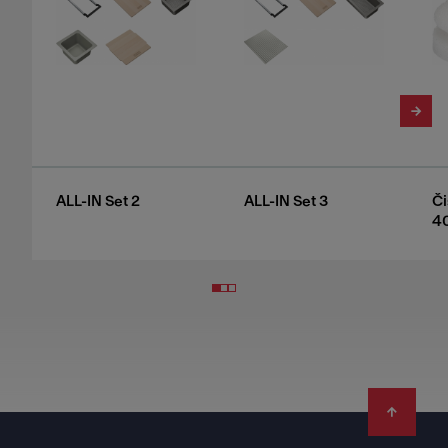
ALL-IN Set 2
ALL-IN Set 3
Či
4
Footer