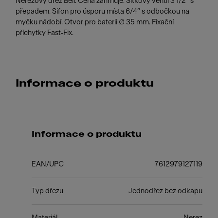
Nerezový dřez Bell. Cena zahrnuje: Sítkový ventil 3 1/2“ s
přepadem. Sifon pro úsporu místa 6/4“ s odbočkou na
myčku nádobí. Otvor pro baterii ∅ 35 mm. Fixační
příchytky Fast-Fix.
Informace o produktu
Informace o produktu
EAN/UPC
7612979127119
Typ dřezu
Jednodřez bez odkapu
Materiál
Nerez