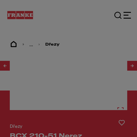
...
Dřezy
1
/
3
Dřezy
BCX 210-51 Nerez