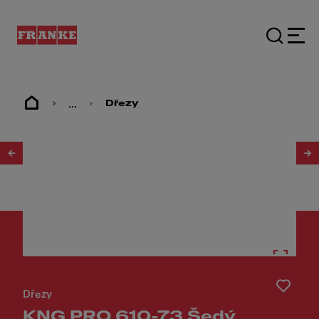
...
Dřezy
1
/
4
Dřezy
KNG PRO 610-73 Šedý