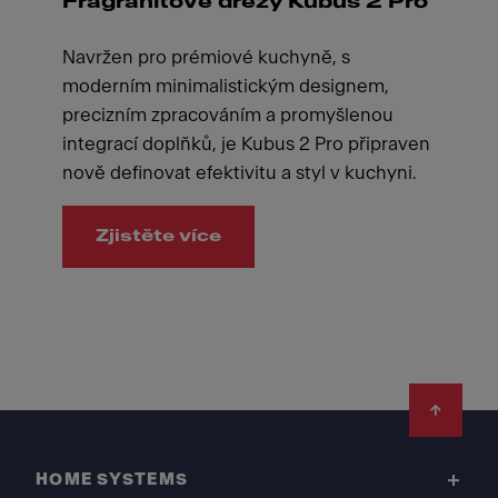
Fragranitové dřezy Kubus 2 Pro
Navržen pro prémiové kuchyně, s
moderním minimalistickým designem,
precizním zpracováním a promyšlenou
integrací doplňků, je Kubus 2 Pro připraven
nově definovat efektivitu a styl v kuchyni.
Zjistěte více
Footer
HOME SYSTEMS