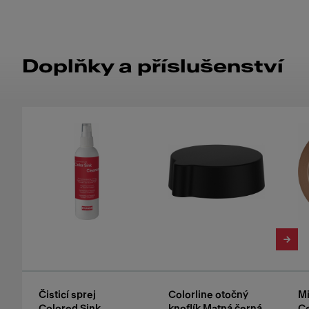
Doplňky a příslušenství
Čisticí sprej
Colorline otočný
Mi
Colored Sink
knoflík Matná černá
C