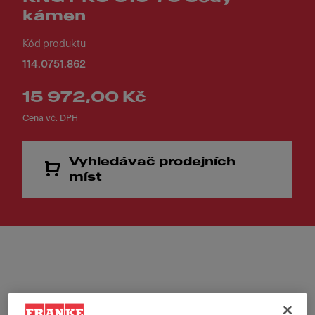
kámen
Kód produktu
114.0751.862
15 972,00 Kč
Cena vč. DPH
Vyhledávač prodejních
míst
Provedení výpusti