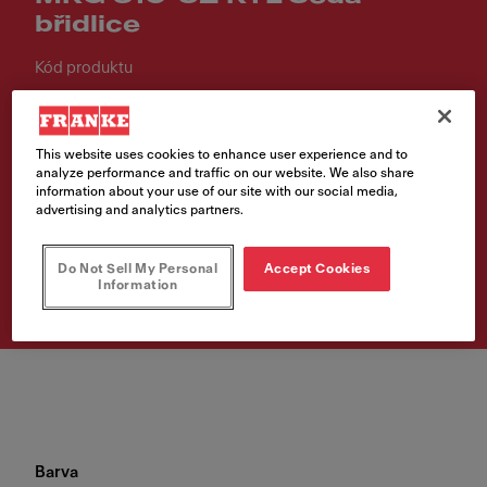
břidlice
Kód produktu
114.0718.778
7 502,00 Kč
This website uses cookies to enhance user experience and to
analyze performance and traffic on our website. We also share
Cena vč. DPH
information about your use of our site with our social media,
advertising and analytics partners.
Vyhledávač prodejních
Do Not Sell My Personal
Accept Cookies
míst
Information
Barva