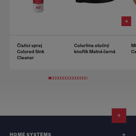
Čisticí sprej
Colorline otočný
Mi
Colored Sink
knoflík Matná černá
C
Cleaner
Footer
HOME SYSTEMS