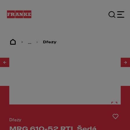
...
Dřezy
1
/
3
Dřezy
MRG 610-52 RTL Šedá