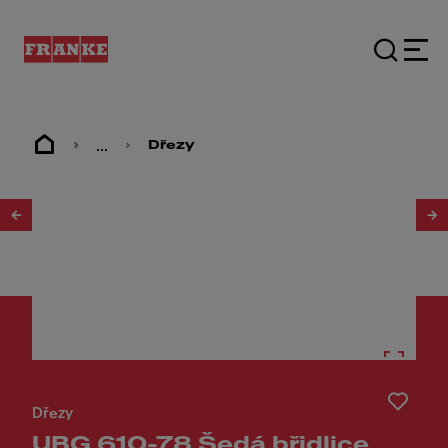
...
Dřezy
1
/
2
Dřezy
UBG 610-78 Šedá břidlice