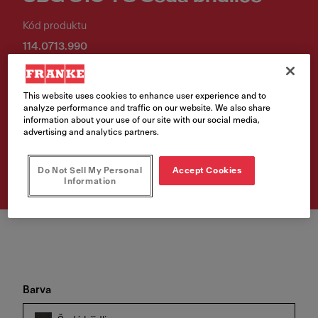
Kód produktu
114.0713.990
6 776,00 Kč
This website uses cookies to enhance user experience and to
Cena vč. DPH
analyze performance and traffic on our website. We also share
information about your use of our site with our social media,
advertising and analytics partners.
Vyhledávač prodejních
míst
Do Not Sell My Personal
Accept Cookies
Information
Barva