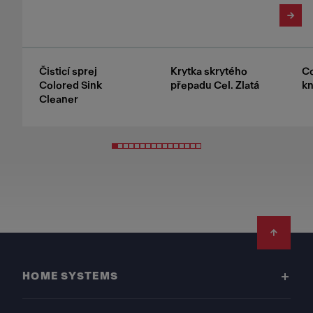
Čisticí sprej
Krytka skrytého
Co
Colored Sink
přepadu Cel. Zlatá
kn
Cleaner
Footer
HOME SYSTEMS