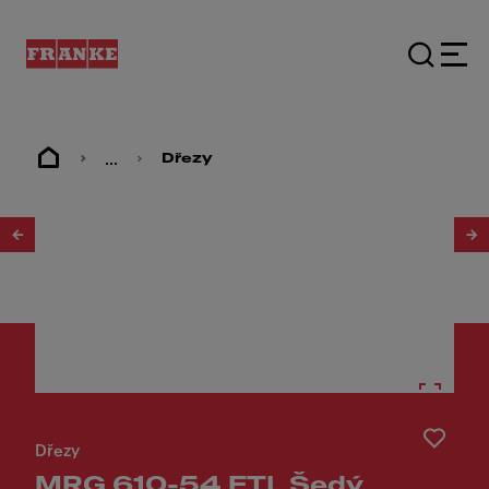
...
Dřezy
1
/
4
Dřezy
MRG 610-54 FTL Šedý