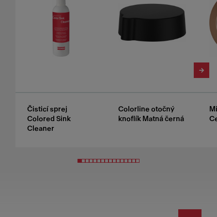
Čisticí sprej
Colorline otočný
Mi
Colored Sink
knoflík Matná černá
C
Cleaner