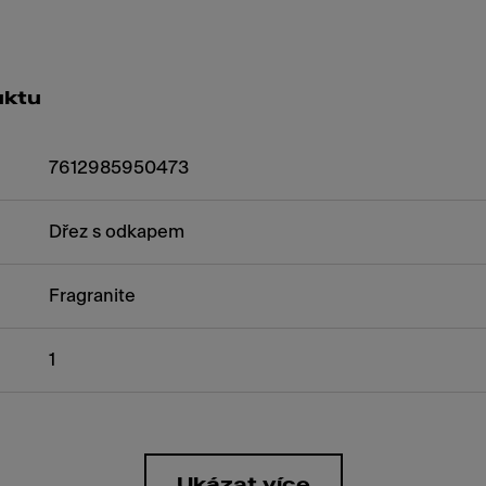
uktu
7612985950473
Dřez s odkapem
Fragranite
1
Ukázat více