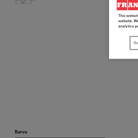
This websit
website. We
analytics p
Do
Barva