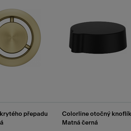
skrytého přepadu
Colorline otočný knoflí
tá
Matná černá