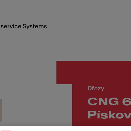
service Systems
Dřezy
CNG 6
Pískov