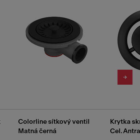
k
Colorline sítkový ventil
Krytka sk
Matná černá
Cel. Antra