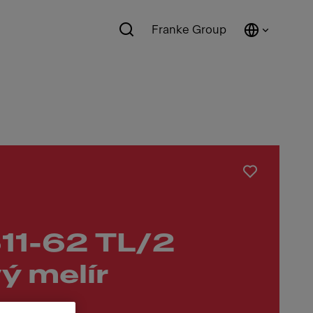
Franke Group
11-62 TL/2
ý melír