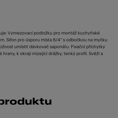
nuje: Vymezovací podložku pro montáž kuchyňské
adem. Sifon pro úsporu místa 6/4“ s odbočkou na myčku
Možnost umístit dávkovač saponátu. Fixační příchytky
hrany, k okraji mizející drážky, tenký profil. Svěží a
 produktu