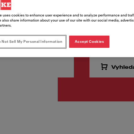
Kód produktu
114.0637.497
e uses cookies to enhance user experience and to analyze performance and traff
 also share information about your use of our site with our social media, adverti
artners.
6 655,
 Not Sell My Personal Information
Accept Cookies
Cena vč. DPH
Vyhled