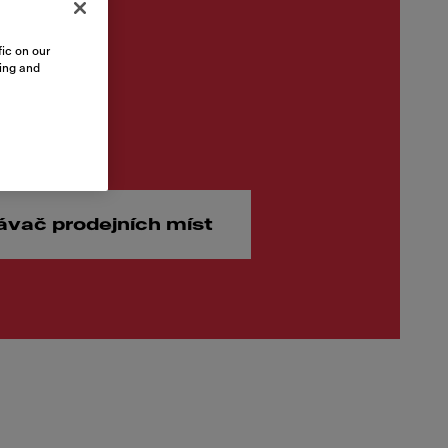
ic on our
sing and
00 Kč
ávač prodejních míst