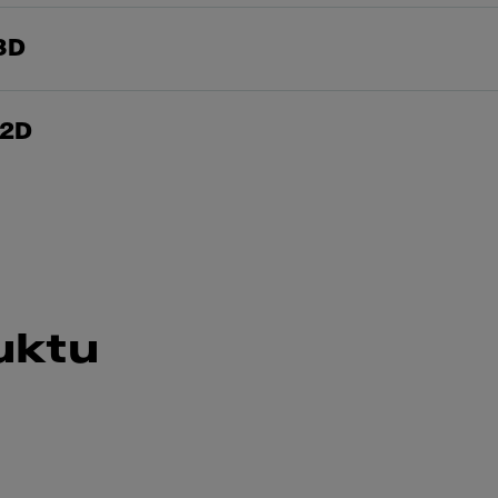
3D
 2D
uktu