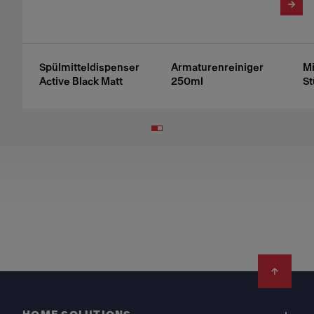
Spülmitteldispenser
Armaturenreiniger
Mi
Active Black Matt
250ml
St
Footer