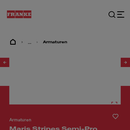
...
Armaturen
1
/
9
Armaturen
Maris Stripes Semi-Pro