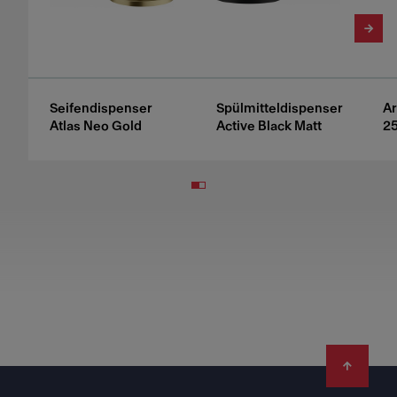
Seifendispenser
Spülmitteldispenser
Ar
Atlas Neo Gold
Active Black Matt
2
Footer