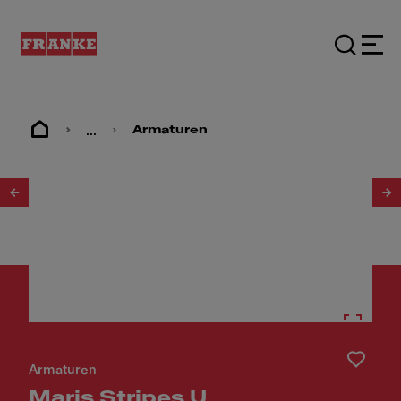
...
Armaturen
1
/
12
Armaturen
Maris Stripes U