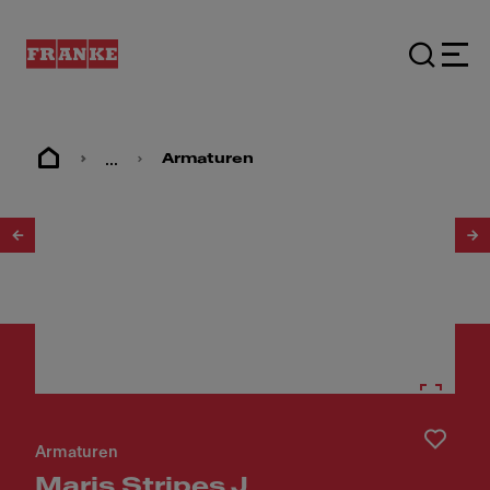
...
Armaturen
1
/
10
Armaturen
Maris Stripes J