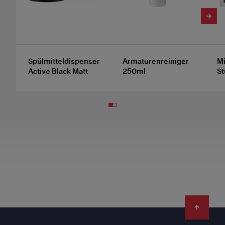
Spülmitteldispenser
Armaturenreiniger
Mi
Active Black Matt
250ml
St
Footer